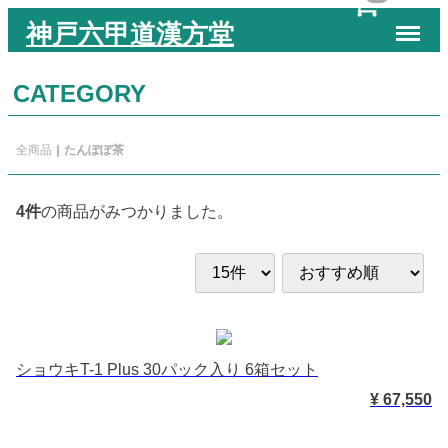
Menu
神戸六甲道漢方堂
CATEGORY
全商品
たんぽぽ茶
4
件
の商品がみつかりました。
ショウキT-1 Plus 30パック入り 6箱セット
¥ 67,550