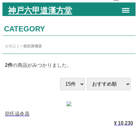
Menu
神戸六甲道漢方堂
CATEGORY
全商品
一般医療機器
2
件
の商品がみつかりました。
邵氏温灸器
¥ 10,230